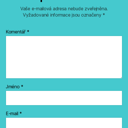
Vaše e-mailová adresa nebude zveřejněna.
Vyžadované informace jsou označeny
*
Komentář
*
Jméno
*
E-mail
*