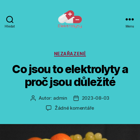
Hledat
Menu
Elektrolyty
-
doplňky
výživy
Rubriky
NEZAŘAZENÉ
Co jsou to elektrolyty a
proč jsou důležité
Autor:
admin
2023-08-03
Autor
Datum
příspěvku
příspěvku
u
Žádné komentáře
textu
s
názvem
Co