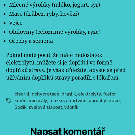
Mléčné výrobky (mléko, jogurt, sýr)
Maso (drůbež, ryby, hovězí)
Vejce
Obiloviny (celozrnné výrobky, rýže)
Ořechy a semena
Pokud máte pocit, že máte nedostatek
elektrolytů, můžete si je dopřát i ve formě
doplňků stravy. Je však důležité, abyste se před
užíváním doplňků stravy poradili s lékařem.
chlorid
,
dehydratace
,
draslík
,
elektrolyty
,
fosfor
,
křeče
,
minerály
,
mozková mrtvice
,
poruchy srdce
,
Štítky
Sodík
,
svalová slabost
,
vápník
Napsat komentář