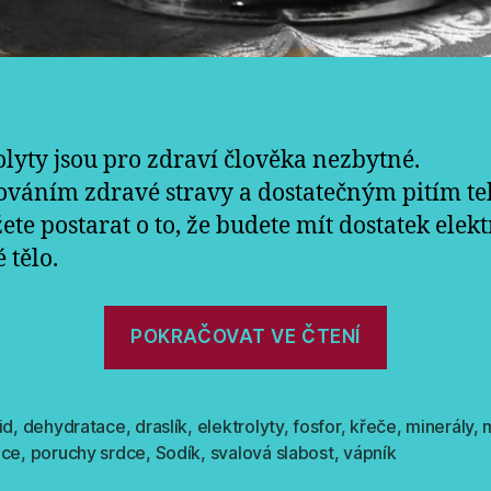
olyty jsou pro zdraví člověka nezbytné.
váním zdravé stravy a dostatečným pitím te
ete postarat o to, že budete mít dostatek elekt
 tělo.
„Co
POKRAČOVAT VE ČTENÍ
jsou
to
elektroly
id
,
dehydratace
,
draslík
,
elektrolyty
,
fosfor
,
křeče
,
minerály
,
ice
,
poruchy srdce
,
Sodík
,
svalová slabost
,
vápník
a