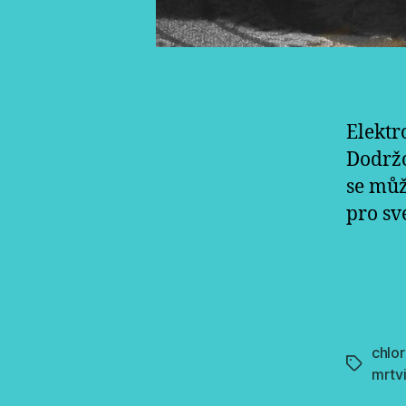
Elektr
Dodržo
se můž
pro své
chlor
Štítky
mrtv