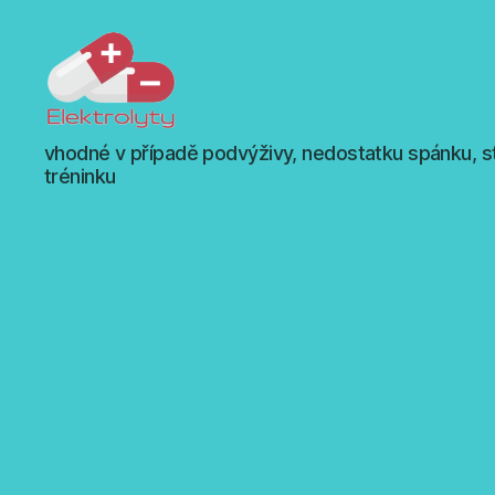
Elektrolyty
vhodné v případě podvýživy, nedostatku spánku, s
-
tréninku
doplňky
výživy