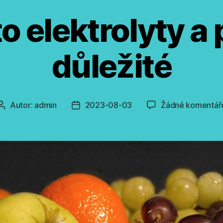
o elektrolyty a
důležité
Autor:
admin
2023-08-03
Žádné komentář
Autor
Datum
příspěvku
příspěvku