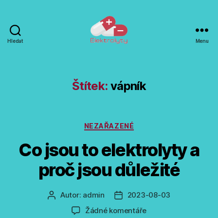
Hledat
Menu
Elektrolyty
-
doplňky
výživy
Štítek:
vápník
Rubriky
NEZAŘAZENÉ
Co jsou to elektrolyty a
proč jsou důležité
Autor:
admin
2023-08-03
Autor
Datum
příspěvku
příspěvku
u
Žádné komentáře