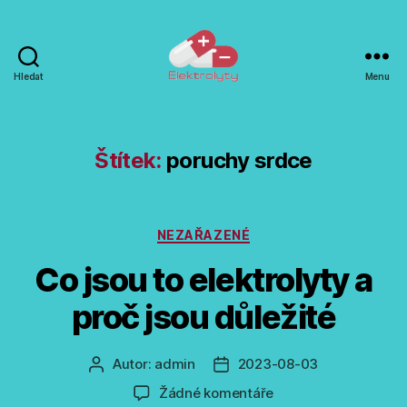
Hledat
Menu
Elektrolyty
-
doplňky
výživy
Štítek:
poruchy srdce
Rubriky
NEZAŘAZENÉ
Co jsou to elektrolyty a
proč jsou důležité
Autor:
admin
2023-08-03
Autor
Datum
příspěvku
příspěvku
u
Žádné komentáře